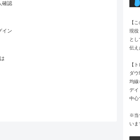
 本人確認
【こ
 ログイン
現役
とし
伝え
とは
【ト
ダウ
均線
デイ
中心
※当
いま