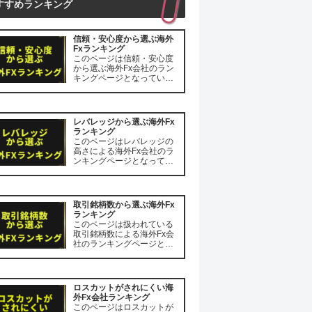
すすめランキング
信頼・安心度から選ぶ海外
Fxランキング
このページは信頼・安心度
から選ぶ海外Fx会社のラン
キングページとなっていま
す。 また本記事の内容は
2023年1月18日の時点での
情報を元に作成されていま
すので、内容に一部相違が
レバレッジから選ぶ海外Fx
ある場合がございますがそ
ランキング
の点はご了承願います。 は
このページはレバレッジの
じめに ...
高さによる海外Fx会社のラ
ンキングページとなってい
ます。 またレバレッジにつ
いては2023年1月20日の時
点での情報を元に作成され
ていますので、内容に一部
取引銘柄数から選ぶ海外Fx
相違がある場合がございま
ランキング
すがその点はご了承願いま
このページは扱われている
す。 はじ...
取引銘柄数による海外Fx会
社のランキングページとな
っています。 また取り扱い
銘柄数は2023年1月25日の
時点での情報を元に作成さ
れていますので、内容に一
ロスカットがされにくい海
部相違がある場合がござい
外Fx会社ランキング
ますがその点はご了承願い
このページはロスカットが
ます。 は...