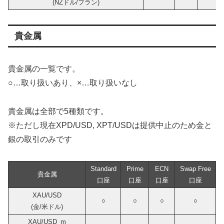
(NZドル/フラン)
貴金属
貴金属の一覧です。
○…取り扱いあり、×…取り扱いなし
貴金属は全部で5種類です。
※ただし現在XPD/USD, XPT/USDは提供中止のため金と
銀の取引のみです
Standard
Prime
ECN
Swap Free
貴金属
口座
口座
口座
口座
XAU/USD
○
○
○
○
(金/米ドル)
XAU/USD_m