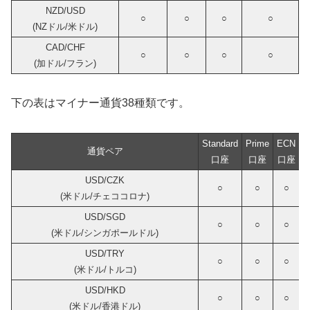
NZD/USD
○
○
○
○
(NZドル/米ドル)
CAD/CHF
○
○
○
○
(加ドル/フラン)
下の表はマイナー通貨38種類です。
Standard
Prime
ECN
S
通貨ペア
口座
口座
口座
USD/CZK
○
○
○
(米ドル/チェココロナ)
USD/SGD
○
○
○
(米ドル/シンガポールドル)
USD/TRY
○
○
○
(米ドル/トルコ)
USD/HKD
○
○
○
(米ドル/香港ドル)