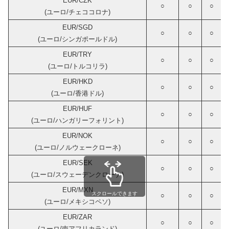
EUR/CZK
○
○
○
(ユーロ/チェココロナ)
EUR/SGD
○
○
○
(ユーロ/シンガポールドル)
EUR/TRY
○
○
○
(ユーロ/トルコリラ)
EUR/HKD
○
○
○
(ユーロ/香港ドル)
EUR/HUF
○
○
○
(ユーロ/ハンガリーフォリント)
EUR/NOK
○
○
○
(ユーロ/ノルウェークローネ)
EUR/SEK
○
○
○
(ユーロ/スウェーデンクローナ)
EUR/MXN
スクロールできます
○
○
○
(ユーロ/メキシコペソ)
EUR/ZAR
○
○
○
(ユーロ/南アフリカランド)