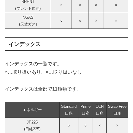
BRENT
○
○
×
×
(ブレント原油)
NGAS
○
○
×
×
(天然ガス)
インデックス
インデックスの一覧です。
○…取り扱いあり、×…取り扱いなし
インデックスは全部で11種類です。
Standard
Prime
ECN
Swap Free
エネルギー
口座
口座
口座
口座
JP225
○
○
×
×
(日経225)