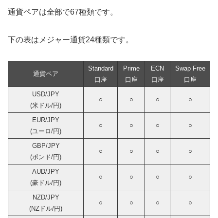
通貨ペアは全部で67種類です。
下の表はメジャー通貨24種類です。
Standard
Prime
ECN
Swap Free
通貨ペア
口座
口座
口座
口座
USD/JPY
○
○
○
○
(米ドル/円)
EUR/JPY
○
○
○
○
(ユーロ/円)
GBP/JPY
○
○
○
○
(ポンド/円)
AUD/JPY
○
○
○
○
(豪ドル/円)
NZD/JPY
○
○
○
○
(NZドル/円)