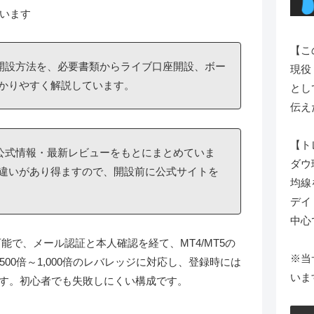
います
【こ
座開設方法を、必要書類からライブ口座開設、ボー
現役
かりやすく解説しています。
とし
伝え
【ト
の公式情報・最新レビューをもとにまとめていま
ダウ
違いがあり得ますので、開設前に公式サイトを
均線
デイ
中心
能で、メール認証と本人確認を経て、MT4/MT5の
※当
00倍～1,000倍のレバレッジに対応し、登録時には
いま
れます。初心者でも失敗しにくい構成です。