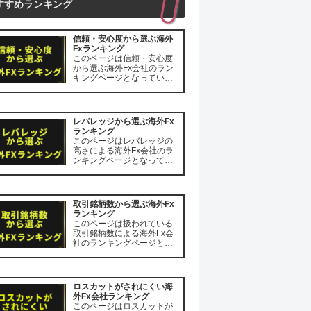
すすめランキング
信頼・安心度から選ぶ海外
Fxランキング
このページは信頼・安心度
から選ぶ海外Fx会社のラン
キングページとなっていま
す。 また本記事の内容は
2023年1月18日の時点での
情報を元に作成されていま
すので、内容に一部相違が
レバレッジから選ぶ海外Fx
ある場合がございますがそ
ランキング
の点はご了承願います。 は
このページはレバレッジの
じめに ...
高さによる海外Fx会社のラ
ンキングページとなってい
ます。 またレバレッジにつ
いては2023年1月20日の時
点での情報を元に作成され
ていますので、内容に一部
取引銘柄数から選ぶ海外Fx
相違がある場合がございま
ランキング
すがその点はご了承願いま
このページは扱われている
す。 はじ...
取引銘柄数による海外Fx会
社のランキングページとな
っています。 また取り扱い
銘柄数は2023年1月25日の
時点での情報を元に作成さ
れていますので、内容に一
ロスカットがされにくい海
部相違がある場合がござい
外Fx会社ランキング
ますがその点はご了承願い
このページはロスカットが
ます。 は...