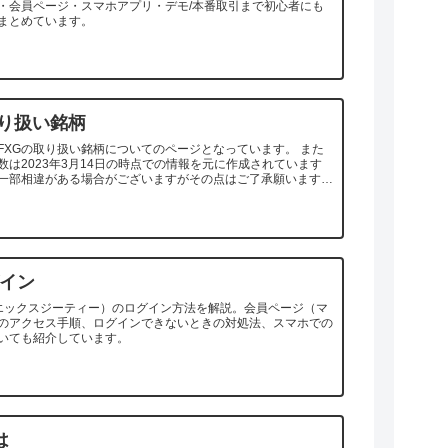
・会員ページ・スマホアプリ・デモ/本番取引まで初心者にも
まとめています。
取り扱い銘柄
FXGの取り扱い銘柄についてのページとなっています。 また
数は2023年3月14日の時点での情報を元に作成されています
一部相違がある場合がございますがその点はご了承願います。
ページで...
グイン
フエックスジーティー）のログイン方法を解説。会員ページ（マ
のアクセス手順、ログインできないときの対処法、スマホでの
いても紹介しています。
は