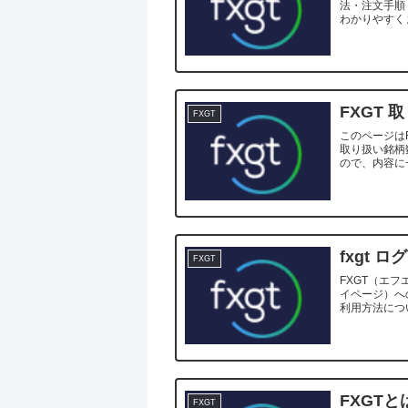
法・注文手順
わかりやすく
FXGT 
FXGT
このページは
取り扱い銘柄
ので、内容に
はじめに この
fxgt ロ
FXGT
FXGT（エ
イページ）へ
利用方法につ
FXGTと
FXGT