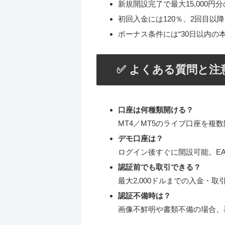
新規開設完了で最大15,000円
初回入金には120％、2回目以
ボーナス条件には“30日以内の本
✅ よくある質問と注
口座は何種類開ける？
MT4／MT5のライブ口座を複
デモ口座は？
ログイン後すぐに開設可能。E
認証前でも取引できる？
最大2,000ドルまでの入金・
認証不備時は？
画像不鮮明や書類不備の場合、