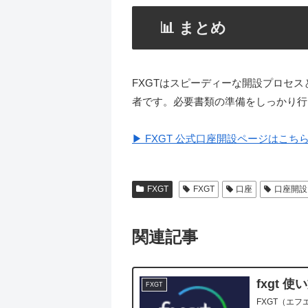
📊 まとめ
FXGTはスピーディーな開設プロセ
者です。必要書類の準備をしっかり行
▶ FXGT 公式口座開設ページはこち
FXGT
FXGT
口座
口座開設
関連記事
fxgt 使
FXGT
FXGT（エフ