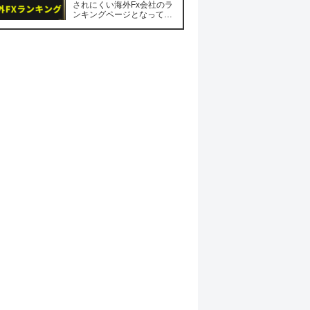
されにくい海外Fx会社のラ
ンキングページとなってい
ます。 また取り扱い銘柄数
は2023年2月28日の時点で
の情報を元に作成されてい
ますので、内容に一部相違
がある場合がございますが
その点はご了承願います。
はじめに...