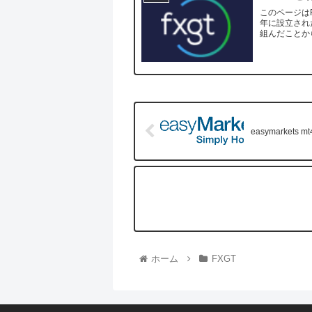
このページはF
年に設立され
組んだことから数年
どに注...
easymarkets mt
ホーム
FXGT